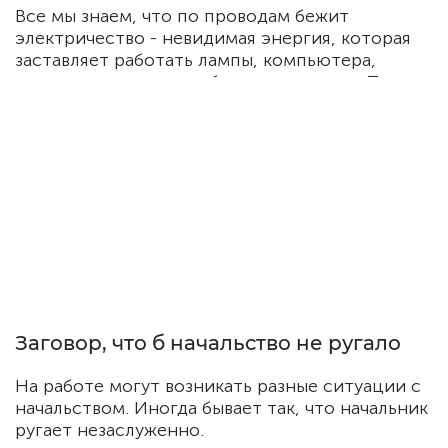
Все мы знаем, что по проводам бежит
электричество - невидимая энергия, которая
заставляет работать лампы, компьютера,
телевизоры и прочую бытовую технику. Точно та
же, согласно древней китайской философии Фэн
шуй, вокруг нас постоянно находятся невидимые
потоки положительной энергии Ци (мудрецы
называют её дыханием Дракона) и негативной
энергии Ша.
Заговор, что б начальство не ругало
На работе могут возникать разные ситуации с
начальством. Иногда бывает так, что начальник
ругает незаслуженно.