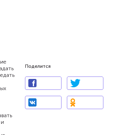
по
ние
Поделится
адать
ведать
рых
звать
 и