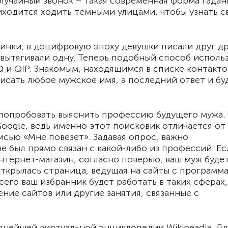
лучайный звонок – такая современная форма гадан
риходится ходить темными улицами, чтобы узнать 
инки, в доцифровую эпоху девушки писали друг др
 вытягивали одну. Теперь подобный способ исполь
 и QIP. Знакомым, находящимся в списке контакто
сать любое мужское имя, а последний ответ и бу
опробовать выяснить профессию будущего мужа.
Google, ведь именно этот поисковик отличается от
сью «Мне повезет». Задавая опрос, важно
е был прямо связан с какой-либо из профессий. Ес
Интернет-магазин, согласно поверью, ваш муж буде
открылась страница, ведущая на сайты с программ
его ваш избранник будет работать в таких сферах,
ние сайтов или другие занятия, связанные с
пнейшей виртуальной энциклопедии Wikipeadia. Дл