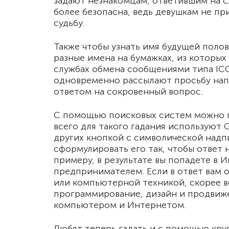
задают незнакомцам, ответившим на с
более безопасна, ведь девушкам не п
судьбу.
Также чтобы узнать имя будущей полов
разные имена на бумажках, из которых
службах обмена сообщениями типа ICQ
одновременно рассылают просьбу напи
ответом на сокровенный вопрос.
С помощью поисковых систем можно п
всего для такого гадания используют 
других кнопкой с символической надпи
сформулировать его так, чтобы ответ н
примеру, в результате вы попадете в 
предпринимателем. Если в ответ вам 
или компьютерной техникой, скорее вс
программирование, дизайн и продвиже
компьютером и Интернетом.
Любят теперь гадать и с помощью кру