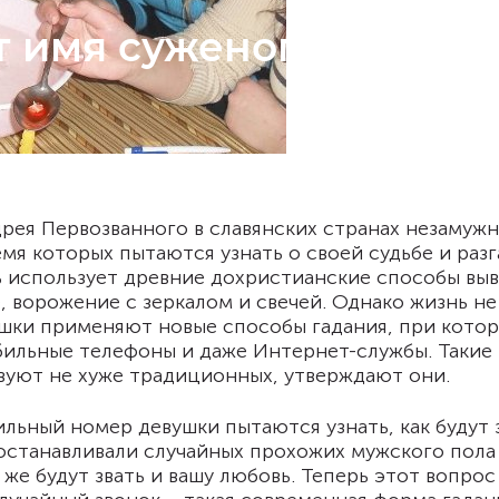
 имя суженого, гадая 
дрея Первозванного в славянских странах незамуж
мя которых пытаются узнать о своей судьбе и разг
ь использует древние дохристианские способы вы
е, ворожение с зеркалом и свечей. Однако жизнь не
ушки применяют новые способы гадания, при кото
бильные телефоны и даже Интернет-службы. Такие
уют не хуже традиционных, утверждают они.
льный номер девушки пытаются узнать, как будут 
 останавливали случайных прохожих мужского пола
 же будут звать и вашу любовь. Теперь этот вопрос