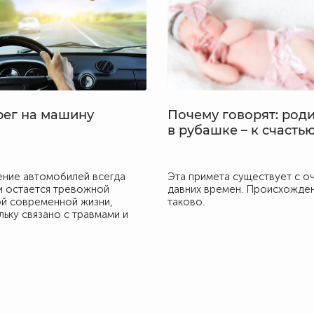
ег на машину
Почему говорят: род
в рубашке – к счасть
ние автомобилей всегда
Эта примета существует с о
и остается тревожной
давних времен. Происхожде
й современной жизни,
таково.
льку связано с травмами и
и. Опасность представляет
ько дорожная ситуация, но и
 из строя отдельных узлов
обиля.