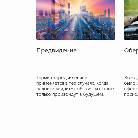
Предвидение
Обер
Термин «предвидение»
Вожде
применяется в тех случаях, когда
было 
человек «видит» события, которые
сферо
только произойдут в будущем.
поско
Предчувствие является одной из
бедам
разновидностей предвидения и
не тол
обычно означает интуитивное
выход
предвидение или предощущение
автом
будущих событий (как правило,
каких-либо несчастий или
катастроф).