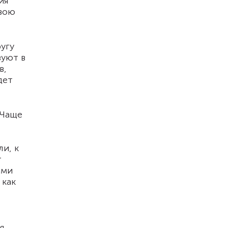
ия
свою
угу
зуют в
в,
дет
 Чаще
ли, к
т
ами
 как
я