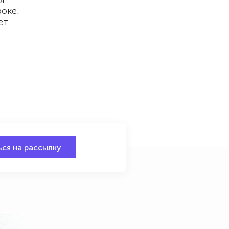
оке.
ет