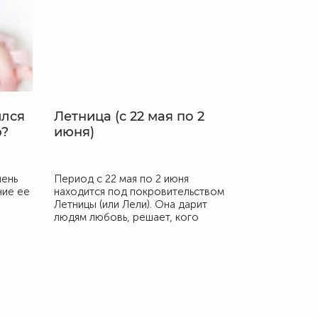
ился
Летница (с 22 мая по 2
ю?
июня)
чень
Период с 22 мая по 2 июня
ние ее
находится под покровительством
Летницы (или Лели). Она дарит
людям любовь, решает, кого
наградить счастьем и красотой.