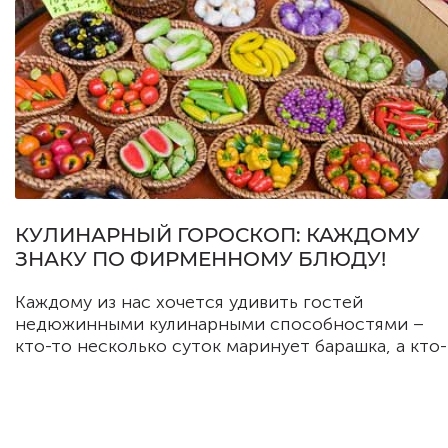
удивить, показать свою любовь и заботу.
КУЛИНАРНЫЙ ГОРОСКОП: КАЖДОМУ
ЗНАКУ ПО ФИРМЕННОМУ БЛЮДУ!
Каждому из нас хочется удивить гостей
недюжинными кулинарными способностями –
кто-то несколько суток маринует барашка, а кто-
то часами колдует над швардвальским тортом.
Звезды не остаются в стороне – оказывается,
каждый знак зодиака имеет определенные
склонности к готовке! Какие именно? Читайте в