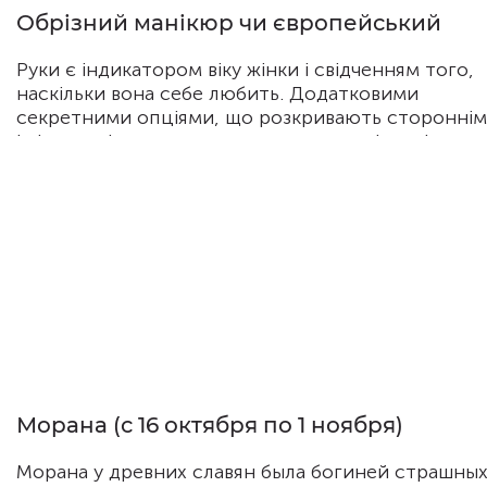
Обрізний манікюр чи європейський
Руки є індикатором віку жінки і свідченням того,
наскільки вона себе любить. Додатковими
секретними опціями, що розкривають стороннім
інформацію про власника, стануть шкідливі звичк
стан здоров'я і навіть профіль діяльності.
Морана (с 16 октября по 1 ноября)
Морана у древних славян была богиней страшны