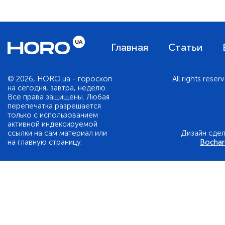
нашем гороскопе! Телец Этот типичный
представитель стихии земли крепко стоит на
ногах – эта основательость отражается и на
приготовлении пищи! Тельцы любят и умеют
Главная
Статьи
готовить простую, а главное, вкусную пищу – вр
ли кто-то сможет предложить домашний хлеб и
творог вкуснее! Козерог Консервативные и
© 2026, HORO.ua - гороскоп
All rights reser
практичные козероги не порадуют гостей фуа гр
на сегодня, завтра, неделю.
с трюфелями или молекулярной кухней – им
Все права защищены. Любая
больше по душе традиционное сочетание
перепечатка разрешается
«котлета-макароны».
только с использованием
активной индексируемой
ссылки на сам материал или
Дизайн сде
на главную страницу.
Bocha